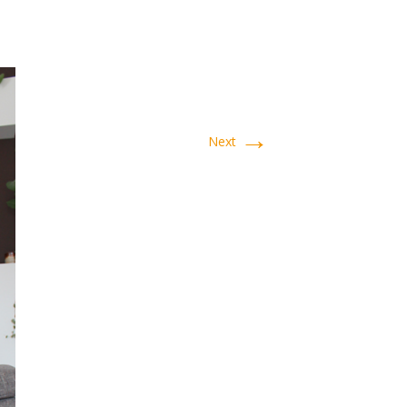
→
Next