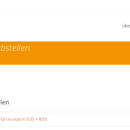
Skip
to
Übe
conten
bstellen
llen
Full resolution (533 × 800)