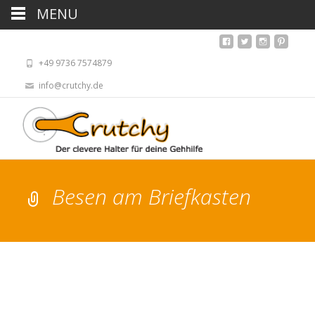
MENU
+49 9736 7574879
info@crutchy.de
Besen am Briefkasten