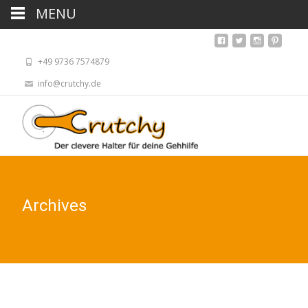
MENU
+49 9736 7574879
info@crutchy.de
Archives