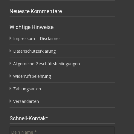
r
g
e
Neueste Kommentare
ö
f
f
n
Wichtige Hinweise
e
t
)
Impressum – Disclaimer
Datenschutzerklärung
Allgemeine Geschäftsbedingungen
Widerrufsbelehrung
Zahlungsarten
Versandarten
Schnell-Kontakt