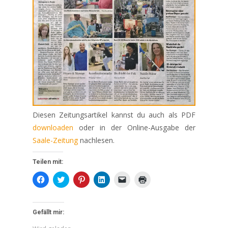
Diesen Zeitungsartikel kannst du auch als PDF
downloaden
oder in der Online-Ausgabe der
Saale-Zeitung
nachlesen.
Teilen mit:
K
K
K
K
K
K
l
l
l
l
l
l
i
i
i
i
i
i
c
c
c
c
c
c
k
k
k
k
k
k
,
,
,
,
e
e
Gefällt mir:
u
u
u
u
n
n
m
m
m
m
,
z